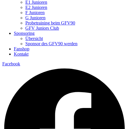
E1 Junioren
E2 Junioren
F Junioren
G Junioren
Probetraining beim GFV90
GFV Juniors Club
Sponsoring
Übersicht
Sponsor des GFV90 werden
Fanshop
Kontakt
Facebook