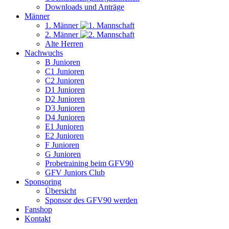
Downloads und Anträge
Männer
1. Männer
2. Männer
Alte Herren
Nachwuchs
B Junioren
C1 Junioren
C2 Junioren
D1 Junioren
D2 Junioren
D3 Junioren
D4 Junioren
E1 Junioren
E2 Junioren
F Junioren
G Junioren
Probetraining beim GFV90
GFV Juniors Club
Sponsoring
Übersicht
Sponsor des GFV90 werden
Fanshop
Kontakt