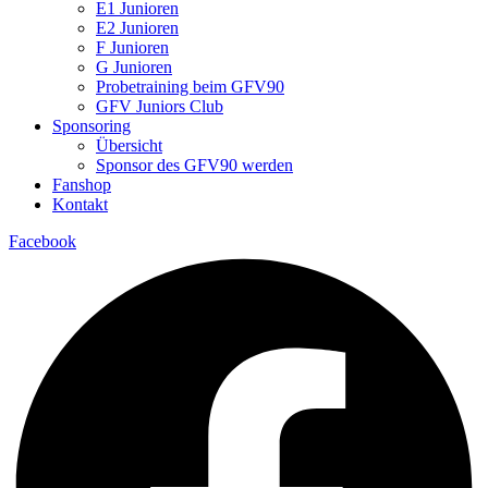
E1 Junioren
E2 Junioren
F Junioren
G Junioren
Probetraining beim GFV90
GFV Juniors Club
Sponsoring
Übersicht
Sponsor des GFV90 werden
Fanshop
Kontakt
Facebook