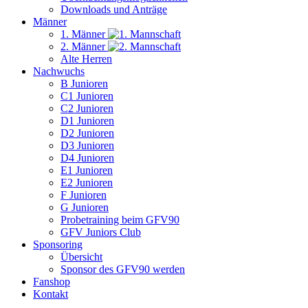
Downloads und Anträge
Männer
1. Männer
2. Männer
Alte Herren
Nachwuchs
B Junioren
C1 Junioren
C2 Junioren
D1 Junioren
D2 Junioren
D3 Junioren
D4 Junioren
E1 Junioren
E2 Junioren
F Junioren
G Junioren
Probetraining beim GFV90
GFV Juniors Club
Sponsoring
Übersicht
Sponsor des GFV90 werden
Fanshop
Kontakt