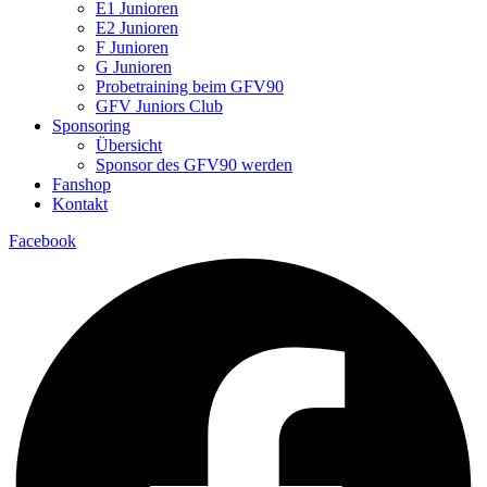
E1 Junioren
E2 Junioren
F Junioren
G Junioren
Probetraining beim GFV90
GFV Juniors Club
Sponsoring
Übersicht
Sponsor des GFV90 werden
Fanshop
Kontakt
Facebook