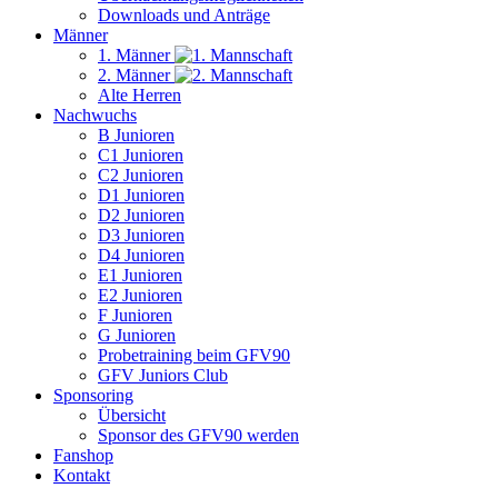
Downloads und Anträge
Männer
1. Männer
2. Männer
Alte Herren
Nachwuchs
B Junioren
C1 Junioren
C2 Junioren
D1 Junioren
D2 Junioren
D3 Junioren
D4 Junioren
E1 Junioren
E2 Junioren
F Junioren
G Junioren
Probetraining beim GFV90
GFV Juniors Club
Sponsoring
Übersicht
Sponsor des GFV90 werden
Fanshop
Kontakt